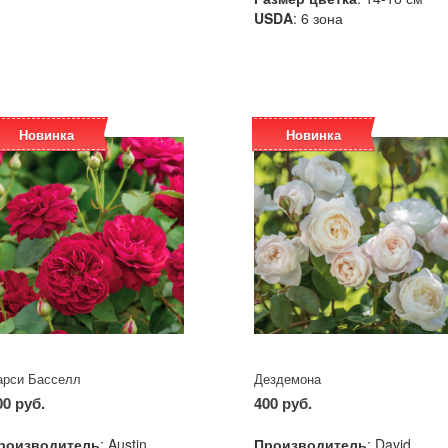
USDA
: 6 зона
Новинка
Новинка
арси Басселл
Дездемона
00 руб.
400 руб.
роизводитель
: Austin
Производитель
: David