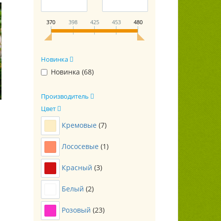
370
398
425
453
480
Новинка
Новинка (
68
)
Производитель
Цвет
Кремовые
(
7
)
Лососевые
(
1
)
Красный
(
3
)
Белый
(
2
)
Розовый
(
23
)