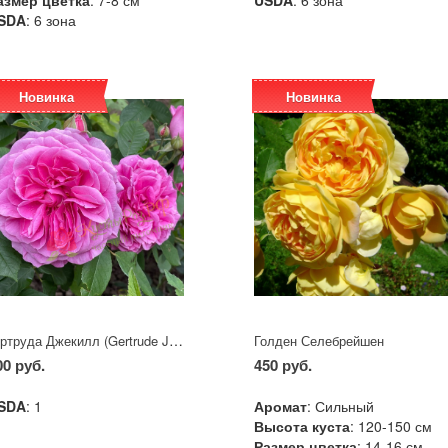
азмер цветка
: 7-8 см
USDA
: 6 зона
SDA
: 6 зона
Новинка
Новинка
Гертруда Джекилл (Gertrude Jekyll)
Голден Селебрейшен
00 руб.
450 руб.
SDA
: 1
Аромат
: Сильный
Высота куста
: 120-150 см
Размер цветка
: 14-16 см