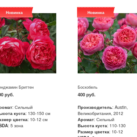
Новинка
Новинка
енджамин Бриттен
Боскобель
00 руб.
400 руб.
ромат
: Сильный
Производитель
: Austin,
ысота куста
: 130-150 см
Великобритания, 2012
азмер цветка
: 10-12 см
Аромат
: Сильный
SDA
: 5 зона
Высота куста
: 110-130
Размер цветка
: 10-12