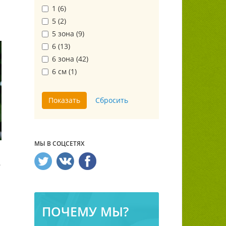
1 (
6
)
5 (
2
)
5 зона (
9
)
6 (
13
)
6 зона (
42
)
6 см (
1
)
МЫ В СОЦСЕТЯХ
edral)
ПОЧЕМУ МЫ?