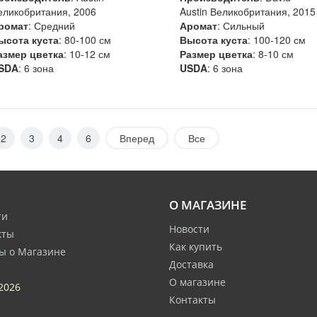
еликобритания, 2006
Austin Великобритания, 2015
ромат
: Средний
Аромат
: Сильный
ысота куста
: 80-100 см
Высота куста
: 100-120 см
азмер цветка
: 10-12 см
Размер цветка
: 8-10 см
SDA
: 6 зона
USDA
: 6 зона
2
3
4
6
Вперед
Все
О МАГАЗИНЕ
ти
Новости
кты
Как купить
ы о Магазине
Доставка
О магазине
2026
Контакты