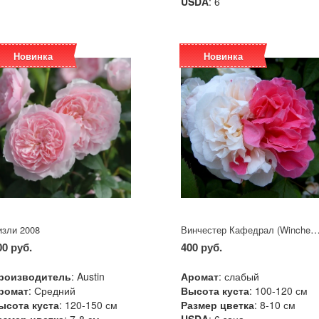
USDA
: 6
Новинка
Новинка
Винчестер Кафедрал (Winchester Cath
изли 2008
00 руб.
400 руб.
роизводитель
: Austin
Аромат
: слабый
ромат
: Средний
Высота куста
: 100-120 см
ысота куста
: 120-150 см
Размер цветка
: 8-10 см