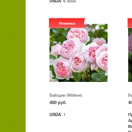
USDA
: 6 зона
Новинка
Вайлдив (Wildeve)
В
400 руб.
4
USDA
: 1
П
А
В