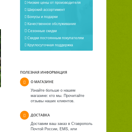
Низкие цены от производителя
Широкий ассортимент
Бонусы и подарки
Качественное обслуживание
Сезонные скидки
Скидки постоянным покупателям
Круглосуточная поддержка
ПОЛЕЗНАЯ ИНФОРМАЦИЯ
О МАГАЗИНЕ
Узнайте больше о нашем
магазине: кто мы. Прочитайте
отзывы наших клиентов.
ДОСТАВКА
Доставим ваш заказ в Ставрополь
Почтой России, EMS, или