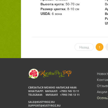
Высота куста
: 50-70 см
В
Размер цветка
: 8-10 см
А
USDA
: 6 зона
В
Р
U
Назад
1
Новос
Конта
Отзыв
СВЯЗАТЬСЯ МОЖНО НАПИСАВ НАМ:
WHATSAPP: МИХАИЛ +7993 745 13 11
Акции
TELEGRAM: МИХАИЛ +7993 745 13 11
Осень
SALE@KUSTYROZ.RU
SUPPORT@KUSTYROZ.RU