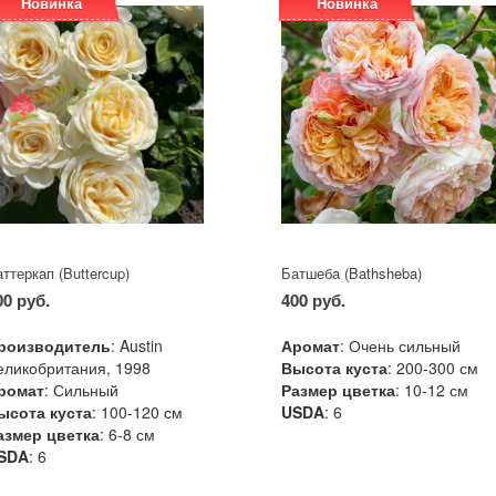
Новинка
Новинка
ттеркап (Buttercup)
Батшеба (Bathsheba)
00 руб.
400 руб.
роизводитель
: Austin
Аромат
: Очень сильный
еликобритания, 1998
Высота куста
: 200-300 см
ромат
: Сильный
Размер цветка
: 10-12 см
ысота куста
: 100-120 см
USDA
: 6
азмер цветка
: 6-8 см
SDA
: 6