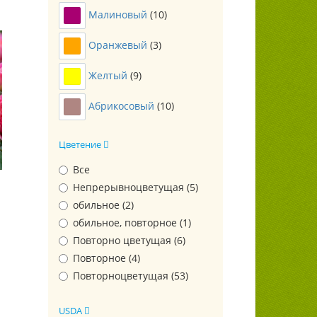
Малиновый
(
10
)
Оранжевый
(
3
)
Желтый
(
9
)
Абрикосовый
(
10
)
Цветение
Все
Непрерывноцветущая (
5
)
обильное (
2
)
обильное, повторное (
1
)
Повторно цветущая (
6
)
Повторное (
4
)
Повторноцветущая (
53
)
USDA