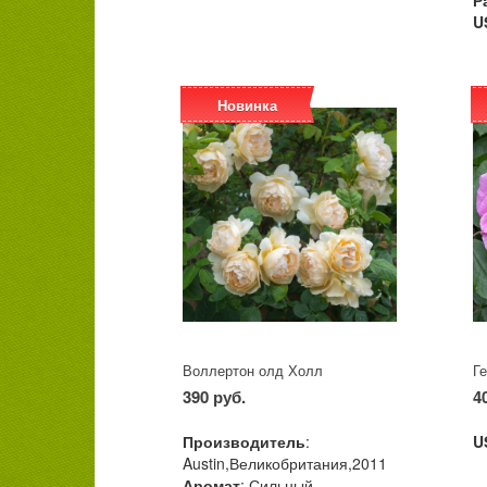
Р
U
Новинка
Воллертон олд Холл
390 руб.
4
Производитель
:
U
Austin,Великобритания,2011
Аромат
: Сильный