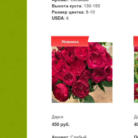
Высота куста
: 130-150
Размер цветка
: 8-10
USDA
: 6
Новинка
Дарси
Д
450 руб.
4
Аромат
: Слабый
П