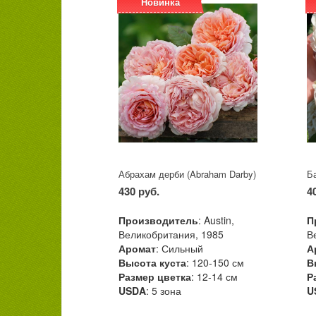
Новинка
Абрахам дерби (Abraham Darby)
Ба
430 руб.
4
Производитель
: Austin,
П
Великобритания, 1985
В
Аромат
: Сильный
А
Высота куста
: 120-150 см
В
Размер цветка
: 12-14 см
Р
USDA
: 5 зона
U