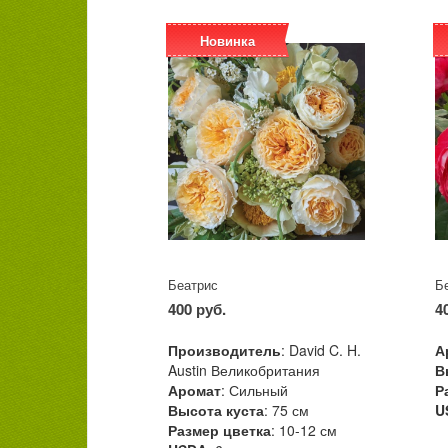
Новинка
Беатрис
Б
400 руб.
4
Производитель
: David C. H.
А
Austin Великобритания
В
Аромат
: Сильный
Р
Высота куста
: 75 см
U
Размер цветка
: 10-12 см