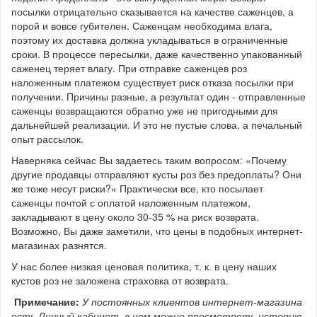
посылки отрицательно сказывается на качестве саженцев, а
порой и вовсе губителен. Саженцам необходима влага,
поэтому их доставка должна укладываться в ограниченные
сроки. В процессе пересылки, даже качественно упакованный
саженец теряет влагу. При отправке саженцев роз
наложенным платежом существует риск отказа посылки при
получении. Причины разные, а результат один - отправленные
саженцы возвращаются обратно уже не пригодными для
дальнейшей реализации. И это не пустые слова, а печальный
опыт рассылок.
Наверняка сейчас Вы задаетесь таким вопросом: «Почему
другие продавцы отправляют кусты роз без предоплаты? Они
же тоже несут риски?» Практически все, кто посылает
саженцы почтой с оплатой наложенным платежом,
закладывают в цену около 30-35 % на риск возврата.
Возможно, Вы даже заметили, что цены в подобных интернет-
магазинах разнятся.
У нас более низкая ценовая политика, т. к. в цену наших
кустов роз не заложена страховка от возврата.
Примечание:
У постоянных клиентов интернет-магазина
есть Личный кабинет, в нем можно просмотреть историю